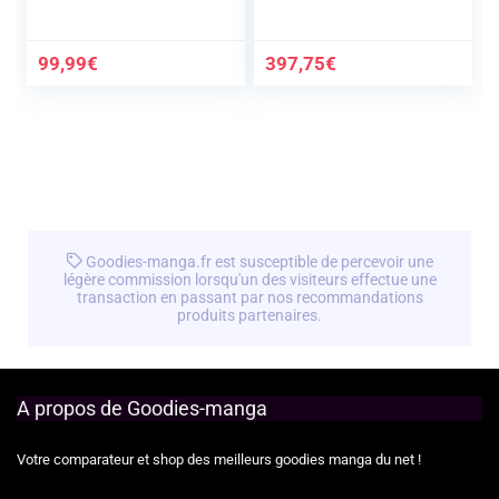
Entertainment
99,99
€
397,75
€
Goodies-manga.fr est susceptible de percevoir une
légère commission lorsqu'un des visiteurs effectue une
transaction en passant par nos recommandations
produits partenaires.
A propos de Goodies-manga
Votre comparateur et shop des meilleurs goodies manga du net !